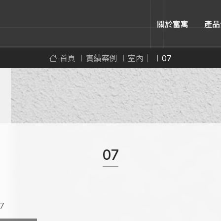
關於富寓
產品
首頁
實績案例
室內｜
07
07