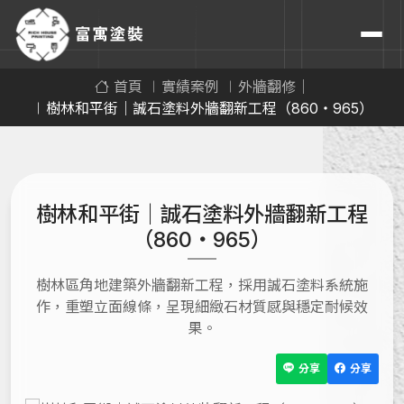
首頁
實績案例
外牆翻修｜
樹林和平街｜誠石塗料外牆翻新工程（860・965）
樹林和平街｜誠石塗料外牆翻新工程
（860・965）
樹林區角地建築外牆翻新工程，採用誠石塗料系統施
作，重塑立面線條，呈現細緻石材質感與穩定耐候效
果。
分享
分享