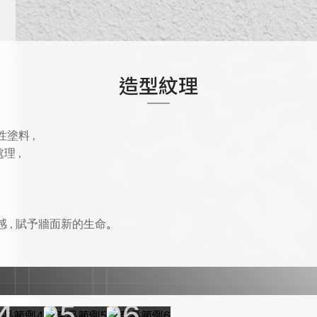
造型紋理
塗料 ,
理 ,
 , 賦予牆面新的生命
。