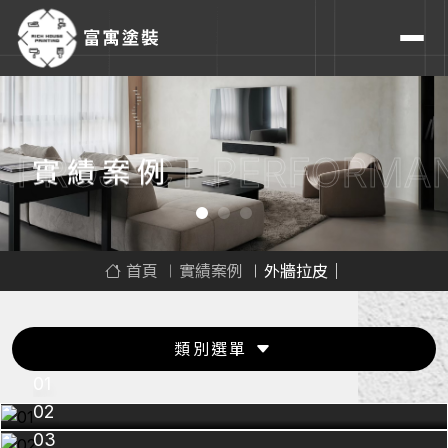
PROJECT PERFORMA
實績案例
首頁
實績案例
外牆拉皮｜
類別選單
01
02
03