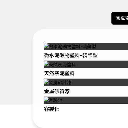
富寓室內
微水泥礦物塗料-裝飾型
天然灰泥塗料
金屬砂質漆
客製化