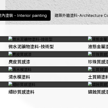
塗裝 - Interior painting
建築外牆塗料-Architecture Co
微水泥礦物塗料-技術型
液態金屬
麂皮質感漆
珍珠質感
清水模塗料
土質類塗
細砂質感塗料
鏽蝕質感