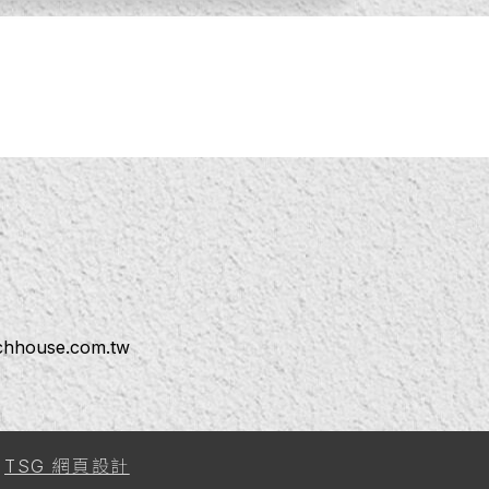
ichhouse.com.tw
y
TSG 網頁設計