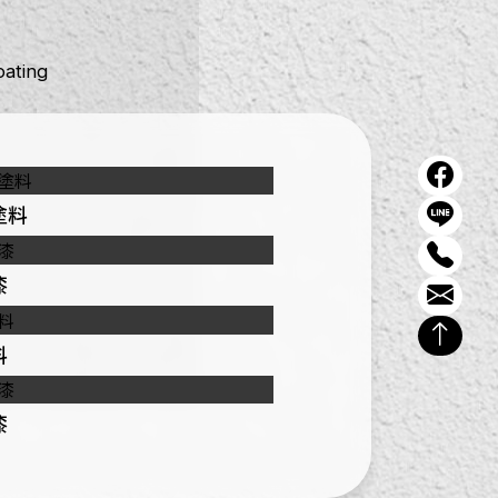
ating
塗料
漆
料
漆